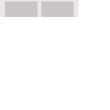
Lunitas
Lunitas
Media para bebes (niño y niña), con
colores y diseños surtidos.
Disponible en Todas las tallas (0-0, 0-
2, 2-4)
© ​2015 by
www.clarapalacios.com