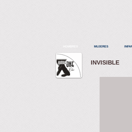
HOMBRES
MUJERES
INFA
INVISIBLE
Calcetín invis