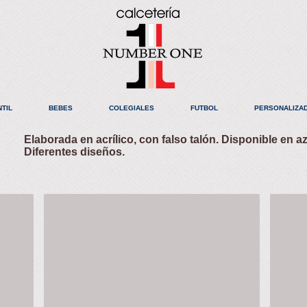
NTIL
BEBES
COLEGIALES
FUTBOL
PERSONALIZA
Elaborada en acrílico, con falso talón. Disponible en az
Diferentes diseños.
Corta
Larga
Talla
Talla
10-
10-
12
12
Calcetín
Calcetí
deportivo
deporti
economico.
económ
Colores:
Colores