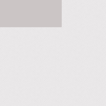
.
ción: