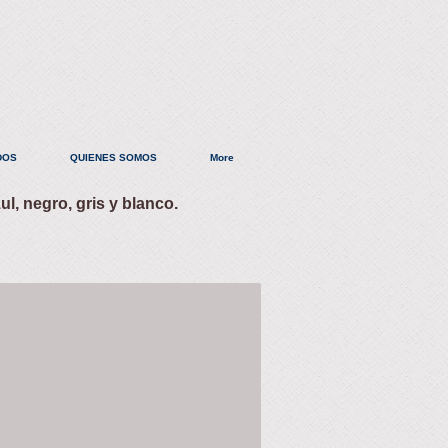
DOS
QUIENES SOMOS
More
ul, negro, gris y blanco.
n
vo
ico.
: