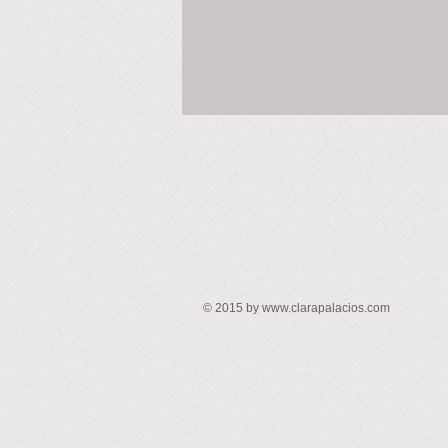
Blanco,
Negro,
Gris
Jaspe
y
Azul
Oscuro.
Con
diseños
surtidos.
Composición:
70%
Acrílico,
27%
Nylon,
3%
ETN
© ​2015 by
www.clarapalacios.com