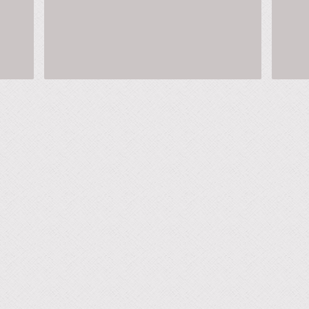
Blanco,
Blanco,
Negro,
Negro,
Gris
Gris
Jaspe
Jaspe
y
y
Azul
Azul
Oscuro.
Oscuro.
Con
Con
diseños
diseños
surtidos.
surtidos
Composición:
Composi
70%
70%
Acrílico,
Acrílico,
27%
27%
Nylon,
Nylon,
3%
3%
ETN
ETN