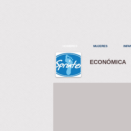
HOMBRES
MUJERES
INFA
ECONÓMICA
Talonera
Talla
10-
12
Calcetín
deportivo
economico.
Colores: